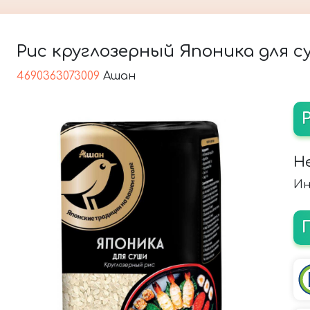
Рис круглозерный Японика для су
4690363073009
Ашан
Н
Ин