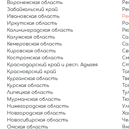
Воронежская область
Ре
Забайкальский край
Ре
Ивановская область
Ре
Иркутская область
Ро
Калининградская область
Ря
Калужская область
Са
Кемеровская область
Са
Кировская область
Св
Костромская область
См
Краснодарский край и респ. Адыгея
Ст
Красноярский край
Та
Курганская область
Тв
Курская область
То
Липецкая область
Ту
Мурманская область
Тю
Нижегородская область
Ул
Новгородская область
Ха
Новосибирская область
Че
Омская область
Ям