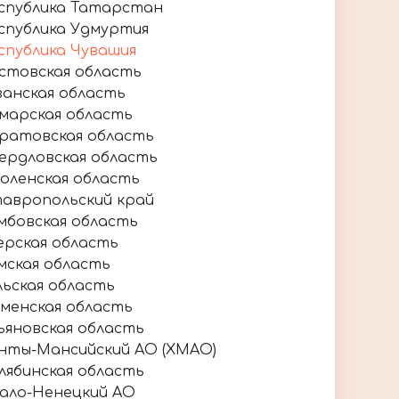
спублика Татарстан
спублика Удмуртия
спублика Чувашия
стовская область
занская область
марская область
ратовская область
ердловская область
оленская область
авропольский край
мбовская область
ерская область
мская область
льская область
менская область
ьяновская область
нты-Мансийский АО (ХМАО)
лябинская область
ало-Ненецкий АО