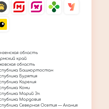
нзенская область
рмский край
ковская область
спублика Башкортостан
спублика Бурятия
спублика Карелия
спублика Коми
спублика Марий Эл
спублика Мордовия
спублика Северная Осетия — Алания