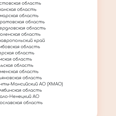
стовская область
занская область
марская область
ратовская область
ердловская область
оленская область
авропольский край
мбовская область
ерская область
мская область
льская область
менская область
ьяновская область
нты-Мансийский АО (ХМАО)
лябинская область
ало-Ненецкий АО
ославская область