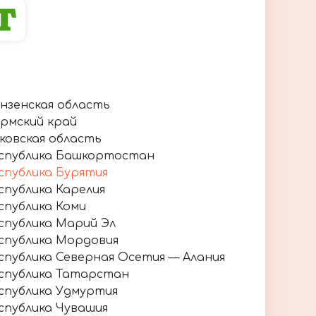
нзенская область
рмский край
ковская область
спублика Башкортостан
спублика Бурятия
спублика Карелия
спублика Коми
спублика Марий Эл
спублика Мордовия
спублика Северная Осетия — Алания
спублика Татарстан
спублика Удмуртия
спублика Чувашия