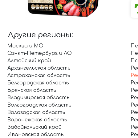
Другие регионы:
Москва и МО
Пе
Санкт-Петербург и ЛО
Пе
Алтайский край
Пс
Архангельская область
Ре
Астраханская область
Ре
Белгородская область
Ре
Брянская область
Ре
Владимирская область
Ре
Волгоградская область
Ре
Вологодская область
Ре
Воронежская область
Ре
Забайкальский край
Ре
Ивановская область
Ре