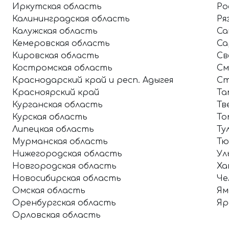
Иркутская область
Ро
Калининградская область
Ря
Калужская область
Са
Кемеровская область
Са
Кировская область
Св
Костромская область
См
Краснодарский край и респ. Адыгея
Ст
Красноярский край
Та
Курганская область
Тв
Курская область
То
Липецкая область
Ту
Мурманская область
Тю
Нижегородская область
Ул
Новгородская область
Ха
Новосибирская область
Че
Омская область
Ям
Оренбургская область
Яр
Орловская область