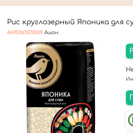
Рис круглозерный Японика для су
4690363073009
Ашан
Н
Ин