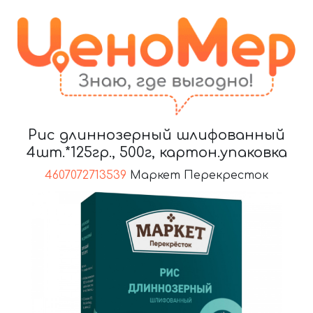
Рис длиннозерный шлифованный
4шт.*125гр., 500г, картон.упаковка
4607072713539
Маркет Перекресток