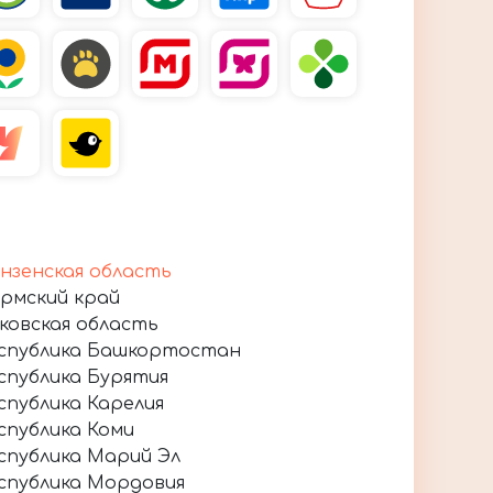
нзенская область
рмский край
ковская область
спублика Башкортостан
спублика Бурятия
спублика Карелия
спублика Коми
спублика Марий Эл
спублика Мордовия