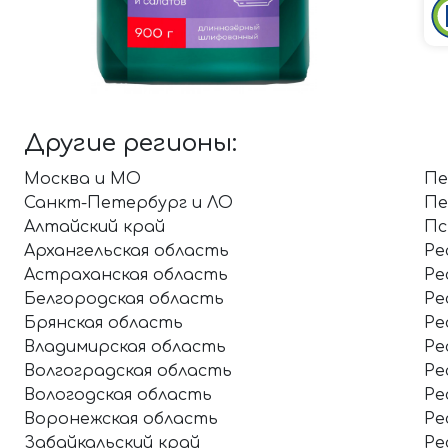
Другие регионы:
Москва и МО
Пе
Санкт-Петербург и ЛО
Пе
Алтайский край
Пс
Архангельская область
Ре
Астраханская область
Ре
Белгородская область
Ре
Брянская область
Ре
Владимирская область
Ре
Волгоградская область
Ре
Вологодская область
Ре
Воронежская область
Ре
Забайкальский край
Ре