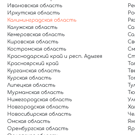
Ивановская область
Ре
Иркутская область
Ро
Калининградская область
Ря
Калужская область
Са
Кемеровская область
Са
Кировская область
Св
Костромская область
См
Краснодарский край и респ. Адыгея
Ст
Красноярский край
Та
Курганская область
Тв
Курская область
То
Липецкая область
Ту
Мурманская область
Тю
Нижегородская область
Ул
Новгородская область
Ха
Новосибирская область
Че
Омская область
Ям
Оренбургская область
Яр