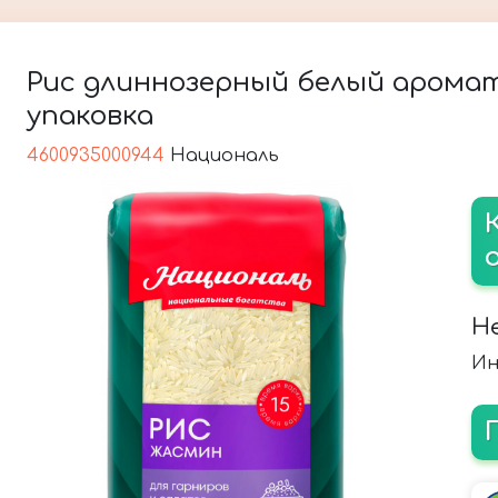
Рис длиннозерный белый аромат
упаковка
4600935000944
Националь
Н
Ин