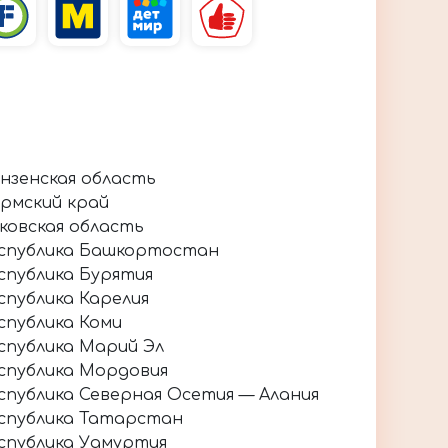
нзенская область
рмский край
ковская область
спублика Башкортостан
спублика Бурятия
спублика Карелия
спублика Коми
спублика Марий Эл
спублика Мордовия
спублика Северная Осетия — Алания
спублика Татарстан
спублика Удмуртия