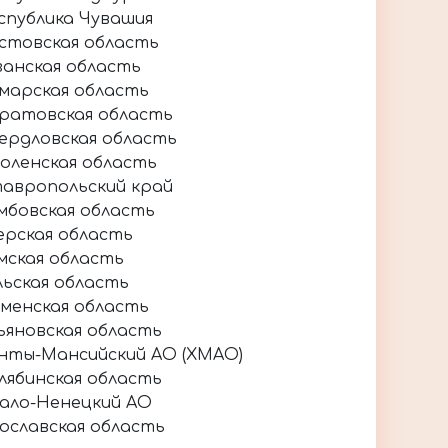
спублика Чувашия
стовская область
занская область
марская область
ратовская область
ердловская область
оленская область
авропольский край
мбовская область
ерская область
мская область
льская область
менская область
ьяновская область
нты-Мансийский АО (ХМАО)
лябинская область
ало-Ненецкий АО
ославская область