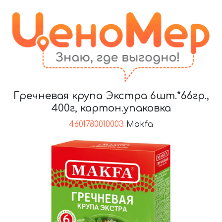
Гречневая крупа Экстра 6шт.*66гр.,
400г, картон.упаковка
4601780010003
Makfa