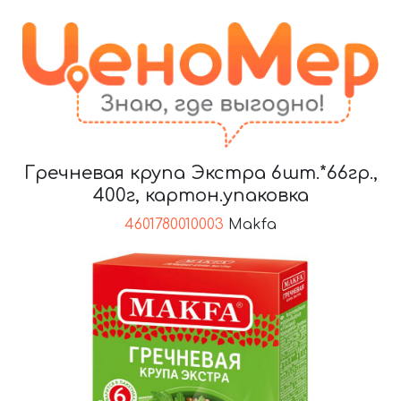
Гречневая крупа Экстра 6шт.*66гр.,
400г, картон.упаковка
4601780010003
Makfa