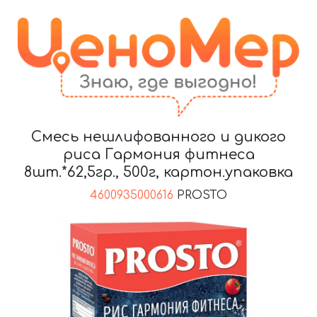
Смесь нешлифованного и дикого
риса Гармония фитнеса
8шт.*62,5гр., 500г, картон.упаковка
4600935000616
PROSTO