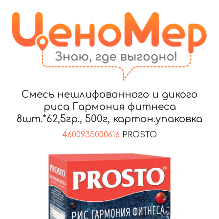
Смесь нешлифованного и дикого
риса Гармония фитнеса
8шт.*62,5гр., 500г, картон.упаковка
4600935000616
PROSTO