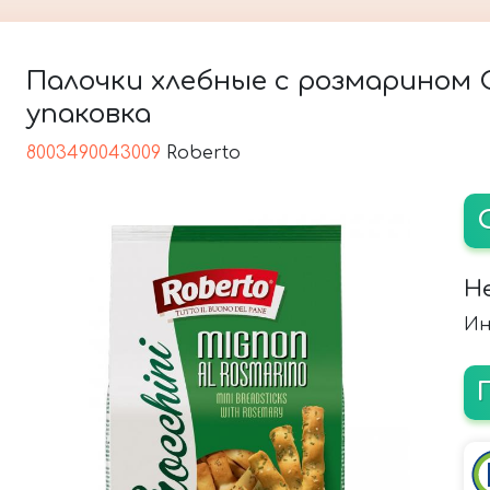
Палочки хлебные с розмарином Cr
упаковка
8003490043009
Roberto
Н
Ин