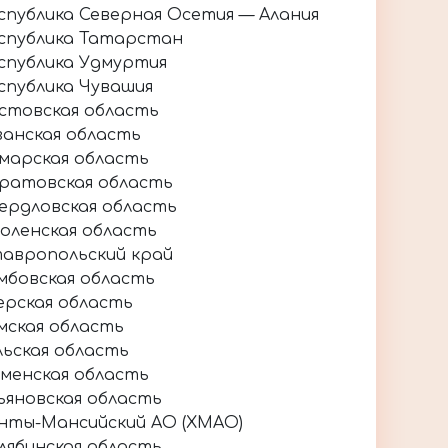
спублика Северная Осетия — Алания
спублика Татарстан
спублика Удмуртия
спублика Чувашия
стовская область
занская область
марская область
ратовская область
ердловская область
оленская область
авропольский край
мбовская область
ерская область
мская область
льская область
менская область
ьяновская область
нты-Мансийский АО (ХМАО)
лябинская область