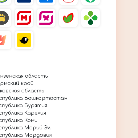
нзенская область
рмский край
ковская область
спублика Башкортостан
спублика Бурятия
спублика Карелия
спублика Коми
спублика Марий Эл
спублика Мордовия