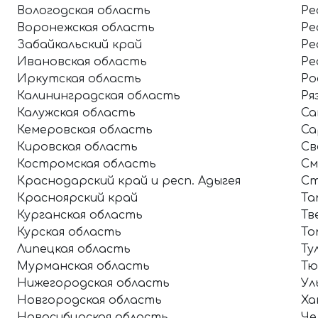
Вологодская область
Ре
Воронежская область
Ре
Забайкальский край
Ре
Ивановская область
Ре
Иркутская область
Ро
Калининградская область
Ря
Калужская область
Са
Кемеровская область
Са
Кировская область
Св
Костромская область
См
Краснодарский край и респ. Адыгея
Ст
Красноярский край
Та
Курганская область
Тв
Курская область
То
Липецкая область
Ту
Мурманская область
Тю
Нижегородская область
Ул
Новгородская область
Ха
Новосибирская область
Че