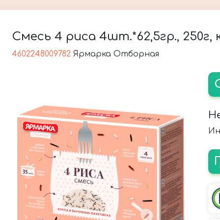
Смесь 4 риса 4шт.*62,5гр., 250г,
4602248009782
Ярмарка Отборная
Н
Ин