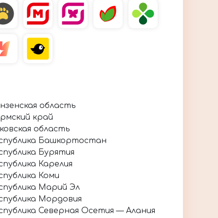
нзенская область
рмский край
ковская область
спублика Башкортостан
спублика Бурятия
спублика Карелия
спублика Коми
спублика Марий Эл
спублика Мордовия
спублика Северная Осетия — Алания