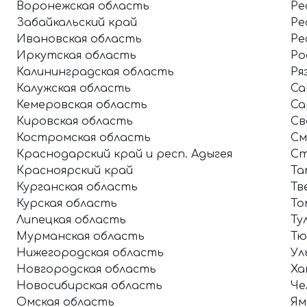
Воронежская область
Ре
Забайкальский край
Ре
Ивановская область
Ре
Иркутская область
Ро
Калининградская область
Ря
Калужская область
Са
Кемеровская область
Са
Кировская область
Св
Костромская область
См
Краснодарский край и респ. Адыгея
Ст
Красноярский край
Та
Курганская область
Тв
Курская область
То
Липецкая область
Ту
Мурманская область
Тю
Нижегородская область
Ул
Новгородская область
Ха
Новосибирская область
Че
Омская область
Ям