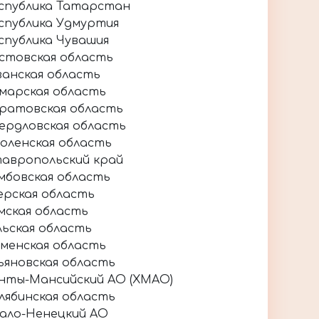
спублика Татарстан
спублика Удмуртия
спублика Чувашия
стовская область
занская область
марская область
ратовская область
ердловская область
оленская область
авропольский край
мбовская область
ерская область
мская область
льская область
менская область
ьяновская область
нты-Мансийский АО (ХМАО)
лябинская область
ало-Ненецкий АО