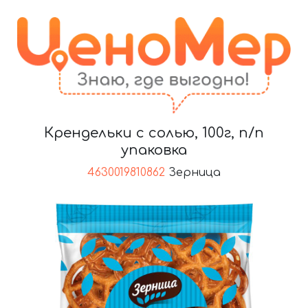
Крендельки с солью, 100г, п/п
упаковка
4630019810862
Зерница