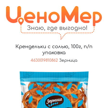
Крендельки с солью, 100г, п/п
упаковка
4630019810862
Зерница