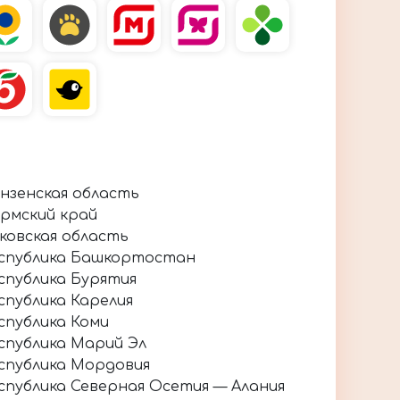
нзенская область
рмский край
ковская область
спублика Башкортостан
спублика Бурятия
спублика Карелия
спублика Коми
спублика Марий Эл
спублика Мордовия
спублика Северная Осетия — Алания