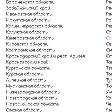
Воронежская область
Ре
Забайкальский край
Ре
Ивановская область
Ре
Иркутская область
Ро
Калининградская область
Ря
Калужская область
Са
Кемеровская область
Са
Кировская область
Св
Костромская область
См
Краснодарский край и респ. Адыгея
Ст
Красноярский край
Та
Курганская область
Тв
Курская область
То
Липецкая область
Ту
Мурманская область
Тю
Нижегородская область
Ул
Новгородская область
Ха
Новосибирская область
Че
Омская область
Ям