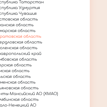
спублика Татарстан
спублика Удмуртия
спублика Чувашия
стовская область
занская область
марская область
ратовская область
ердловская область
оленская область
авропольский край
мбовская область
ерская область
мская область
льская область
менская область
ьяновская область
нты-Мансийский АО (ХМАО)
лябинская область
ало-Ненецкий АО