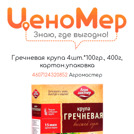
Гречневая крупа 4шт.*100гр., 400г,
картон.упаковка
4607124320852
Агромастер