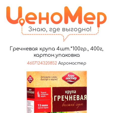
Гречневая крупа 4шт.*100гр., 400г,
картон.упаковка
4607124320852
Агромастер