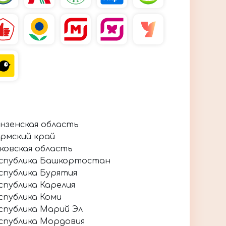
нзенская область
рмский край
ковская область
спублика Башкортостан
спублика Бурятия
спублика Карелия
спублика Коми
спублика Марий Эл
спублика Мордовия