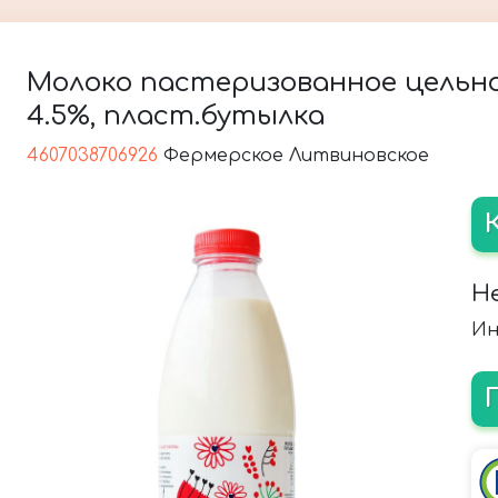
Молоко пастеризованное цельное
4.5%, пласт.бутылка
4607038706926
Фермерское Литвиновское
Н
Ин