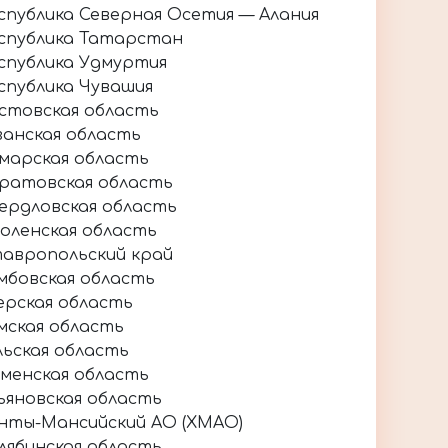
спублика Северная Осетия — Алания
спублика Татарстан
спублика Удмуртия
спублика Чувашия
стовская область
занская область
марская область
ратовская область
ердловская область
оленская область
авропольский край
мбовская область
ерская область
мская область
льская область
менская область
ьяновская область
нты-Мансийский АО (ХМАО)
лябинская область