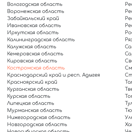
Вологодская область
Ре
Воронежская область
Ре
Забайкальский край
Ре
Ивановская область
Ре
Иркутская область
Ро
Калининградская область
Ря
Калужская область
Са
Кемеровская область
Са
Кировская область
Св
Костромская область
См
Краснодарский край и респ. Адыгея
Ст
Красноярский край
Та
Курганская область
Тв
Курская область
То
Липецкая область
Ту
Мурманская область
Тю
Нижегородская область
Ул
Новгородская область
Ха
Новосибирская область
Че