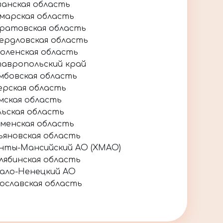
занская область
марская область
ратовская область
ердловская область
оленская область
авропольский край
мбовская область
ерская область
мская область
льская область
менская область
ьяновская область
нты-Мансийский АО (ХМАО)
лябинская область
ало-Ненецкий АО
ославская область