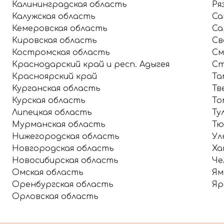
Калининградская область
Ря
Калужская область
Са
Кемеровская область
Са
Кировская область
Св
Костромская область
См
Краснодарский край и респ. Адыгея
Ст
Красноярский край
Та
Курганская область
Тв
Курская область
То
Липецкая область
Ту
Мурманская область
Тю
Нижегородская область
Ул
Новгородская область
Ха
Новосибирская область
Че
Омская область
Ям
Оренбургская область
Яр
Орловская область