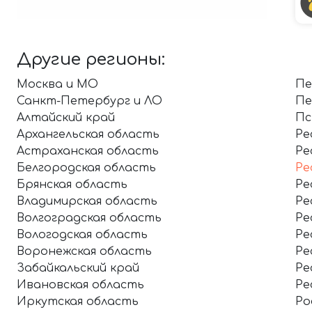
Другие регионы:
Москва и МО
Пе
Санкт-Петербург и ЛО
Пе
Алтайский край
Пс
Архангельская область
Ре
Астраханская область
Ре
Белгородская область
Ре
Брянская область
Ре
Владимирская область
Ре
Волгоградская область
Ре
Вологодская область
Ре
Воронежская область
Ре
Забайкальский край
Ре
Ивановская область
Ре
Иркутская область
Ро