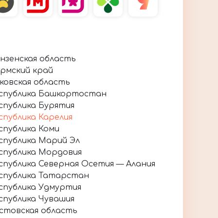
нзенская область
рмский край
ковская область
спублика Башкортостан
спублика Бурятия
спублика Карелия
спублика Коми
спублика Марий Эл
спублика Мордовия
спублика Северная Осетия — Алания
спублика Татарстан
спублика Удмуртия
спублика Чувашия
стовская область