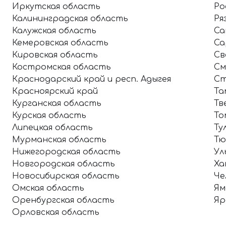
Иркутская область
Ро
Калининградская область
Ря
Калужская область
Са
Кемеровская область
Са
Кировская область
Св
Костромская область
См
Краснодарский край и респ. Адыгея
Ст
Красноярский край
Та
Курганская область
Тв
Курская область
То
Липецкая область
Ту
Мурманская область
Тю
Нижегородская область
Ул
Новгородская область
Ха
Новосибирская область
Че
Омская область
Ям
Оренбургская область
Яр
Орловская область