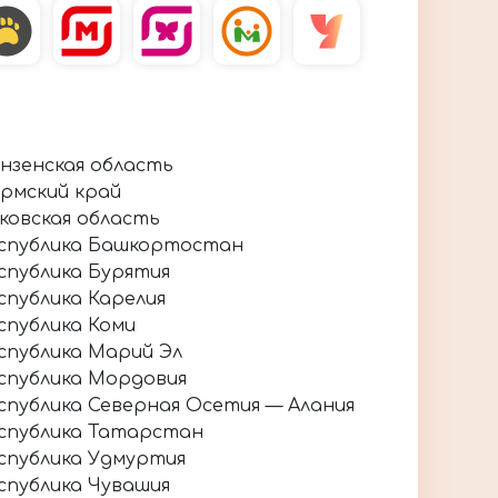
нзенская область
рмский край
ковская область
спублика Башкортостан
спублика Бурятия
спублика Карелия
спублика Коми
спублика Марий Эл
спублика Мордовия
спублика Северная Осетия — Алания
спублика Татарстан
спублика Удмуртия
спублика Чувашия