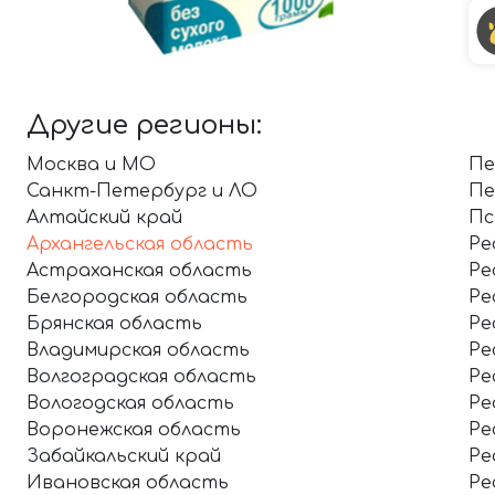
Другие регионы:
Москва и МО
Пе
Санкт-Петербург и ЛО
Пе
Алтайский край
Пс
Архангельская область
Ре
Астраханская область
Ре
Белгородская область
Ре
Брянская область
Ре
Владимирская область
Ре
Волгоградская область
Ре
Вологодская область
Ре
Воронежская область
Ре
Забайкальский край
Ре
Ивановская область
Ре