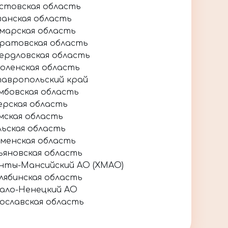
стовская область
занская область
марская область
ратовская область
ердловская область
оленская область
авропольский край
мбовская область
ерская область
мская область
льская область
менская область
ьяновская область
нты-Мансийский АО (ХМАО)
лябинская область
ало-Ненецкий АО
ославская область