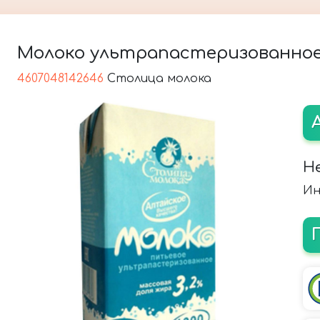
Молоко ультрапастеризованное, 
4607048142646
Столица молока
Н
Ин