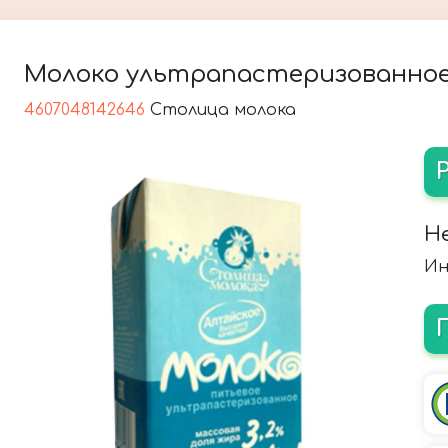
Молоко ультрапастеризованное, 
4607048142646
Столица молока
Н
Ин