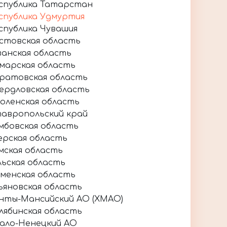
спублика Татарстан
спублика Удмуртия
спублика Чувашия
стовская область
занская область
марская область
ратовская область
ердловская область
оленская область
авропольский край
мбовская область
ерская область
мская область
льская область
менская область
ьяновская область
нты-Мансийский АО (ХМАО)
лябинская область
ало-Ненецкий АО