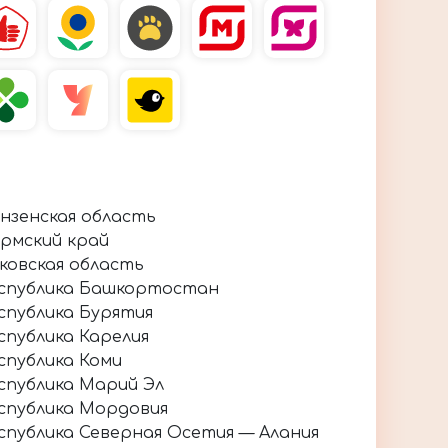
нзенская область
рмский край
ковская область
спублика Башкортостан
спублика Бурятия
спублика Карелия
спублика Коми
спублика Марий Эл
спублика Мордовия
спублика Северная Осетия — Алания