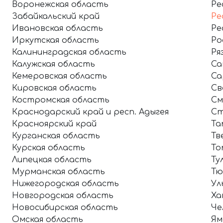
Воронежская область
Ре
Забайкальский край
Ре
Ивановская область
Ре
Иркутская область
Ро
Калининградская область
Ря
Калужская область
Са
Кемеровская область
Са
Кировская область
Св
Костромская область
См
Краснодарский край и респ. Адыгея
Ст
Красноярский край
Та
Курганская область
Тв
Курская область
То
Липецкая область
Ту
Мурманская область
Тю
Нижегородская область
Ул
Новгородская область
Ха
Новосибирская область
Че
Омская область
Ям